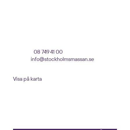
Ange: Event, Företag, Monternummer
Parkeringsvägen 10
125 30 Älvsjö
VISITOR SERVICE
Telefon:
08 749 41 00
E-post:
info@stockholmsmassan.se
Besöksadress: Mässvägen 1, Älvsjö
Visa på karta