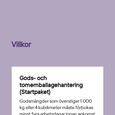
Villkor
Gods- och
tomemballagehantering
(Startpaket)
Godsmängder som överstiger 1 000
kg eller 4 kubikmeter måste förbokas
minst fyra arbetsdagar innan ankomst