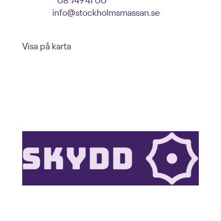
Telefon:
08 749 41 00
E-post:
info@stockholmsmassan.se
Besöksadress: Mässvägen 1, Älvsjö
Visa på karta