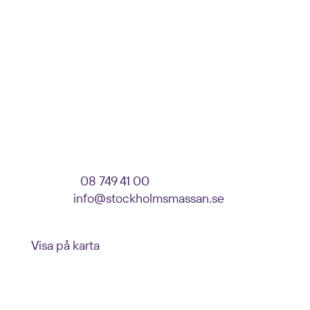
Stockholmsmässan
Ange: Event, Företag, Monternummer
Parkeringsvägen 10
125 30 Älvsjö
VISITOR SERVICE
Telefon:
08 749 41 00
E-post:
info@stockholmsmassan.se
Besöksadress: Mässvägen 1, Älvsjö
Visa på karta