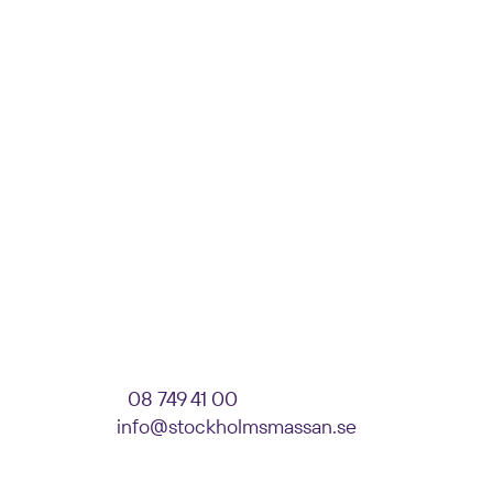
LEVERANSADRESS
Stockholmsmässan
Ange: Event, Företag, Monternummer
Parkeringsvägen 10
125 30 Älvsjö
VISITOR SERVICE
Telefon:
08 749 41 00
E-post:
info@stockholmsmassan.se
Besöksadress: Mässvägen 1, Älvsjö